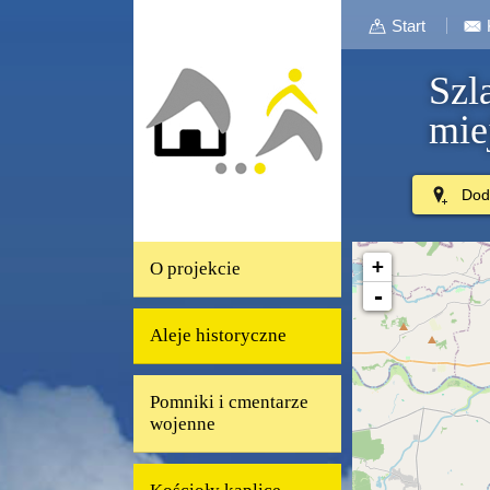
Start
Szla
mie
Doda
uralne Wsi w Łęce Siedleckiej i...
Dom W
+
O projekcie
-
Aleje historyczne
Pomniki i cmentarze
wojenne