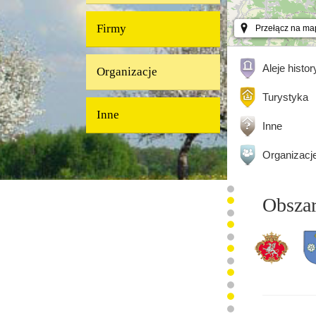
Firmy
Przełącz na ma
Aleje histo
Organizacje
Turystyka
Inne
Inne
Organizacj
Obsza