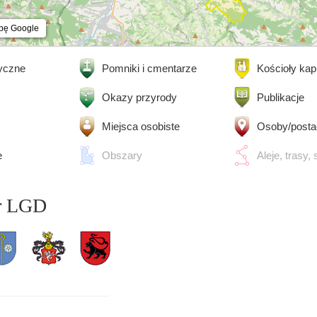
pę Google
ryczne
Pomniki i cmentarze
Kościoły kap
wojenne
Okazy przyrody
Publikacje
Miejsca osobiste
Osoby/posta
e
Obszary
Aleje, trasy, 
r LGD