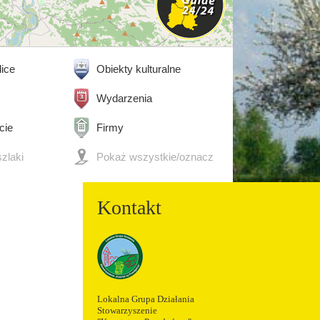
lice
Obiekty kulturalne
Wydarzenia
cie
Firmy
szlaki
Pokaż wszystkie/oznacz
wszystkie
Kontakt
Lokalna Grupa Działania
Stowarzyszenie