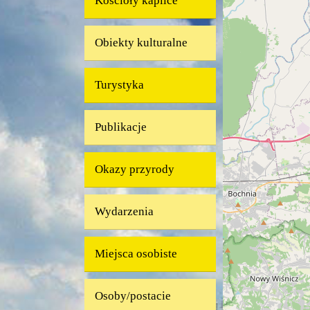
Kościoły kaplice
Obiekty kulturalne
Turystyka
Publikacje
Okazy przyrody
Wydarzenia
Miejsca osobiste
Osoby/postacie