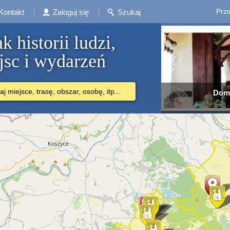
Prze
Kontakt
Zaloguj się
Szukaj
k historii ludzi,
jsc i wydarzeń
j miejsce, trasę, obszar, osobę, itp...
eselny ''WIOLIN'' w Sufczynie
Jubileu